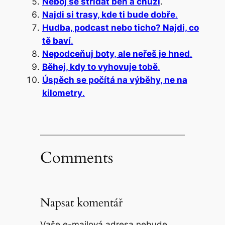
Neboj se střídat běh a chůzi
.
Najdi si trasy, kde ti bude dobře
.
Hudba, podcast nebo ticho? Najdi, co
tě baví
.
Nepodceňuj boty, ale neřeš je hned
.
Běhej, kdy to vyhovuje tobě
.
Úspěch se počítá na výběhy, ne na
kilometry
.
Comments
Napsat komentář
Vaše e-mailová adresa nebude