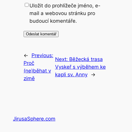
Uložit do prohlížeče jméno, e-
mail a webovou stránku pro
budoucí komentáře.
←
Previous:
Next:
Běžecká trasa
Proč
Vyskeř s výběhem ke
(ne)běhat v
kapli sv. Anny
→
zimě
JirusaSphere.com