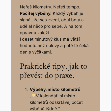
Neřeš kilometry. Neřeš tempo.
Počítej výběhy.
Každý výběh je
signál, že ses zvedl, obul boty a
udělal něco pro sebe. A na tom
opravdu záleží.
I desetiminutový klus má větší
hodnotu než nulový a poté tě čeká
den s výčitkami.
Praktické tipy, jak to
převést do praxe.
Výběhy, místo kilometrů
„
V kalendáři si místo
kilometrů odškrtávej počet
výběhů týdně.“