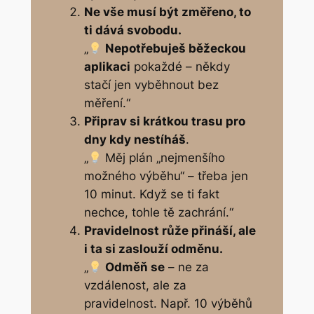
Ne vše musí být změřeno, to
ti dává svobodu
.
„
Nepotřebuješ běžeckou
aplikaci
pokaždé – někdy
stačí jen vyběhnout bez
měření.“
Připrav si krátkou trasu pro
dny kdy nestíháš
.
„
Měj plán „nejmenšího
možného výběhu“ – třeba jen
10 minut. Když se ti fakt
nechce, tohle tě zachrání.“
Pravidelnost růže přináší, ale
i ta si zaslouží odměnu.
„
Odměň se
– ne za
vzdálenost, ale za
pravidelnost. Např. 10 výběhů