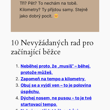
Tři? Pět? To nechám na tobě.
Kilometry? Ty přijdou samy. Stejně
jako dobrý pocit.
10 Nevyžádaných rad pro
začínající běžce
Neběhej proto, že „musíš“ – běhej,
protože můžeš
.
Zapomeň na tempo a kilometry
.
Obuj se a vyjdi ven – to je polovina
úspěchu
.
Dýchej nosem, ne pusou – to je tvé
startovací tempo
.