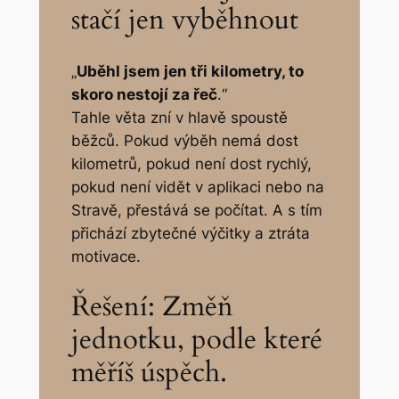
stačí jen vyběhnout
„
Uběhl jsem jen tři kilometry, to
skoro nestojí za řeč
.“
Tahle věta zní v hlavě spoustě
běžců. Pokud výběh nemá dost
kilometrů, pokud není dost rychlý,
pokud
není vidět
v aplikaci nebo na
Stravě, přestává se počítat. A s tím
přichází zbytečné výčitky a ztráta
motivace.
Řešení: Změň
jednotku, podle které
měříš úspěch.