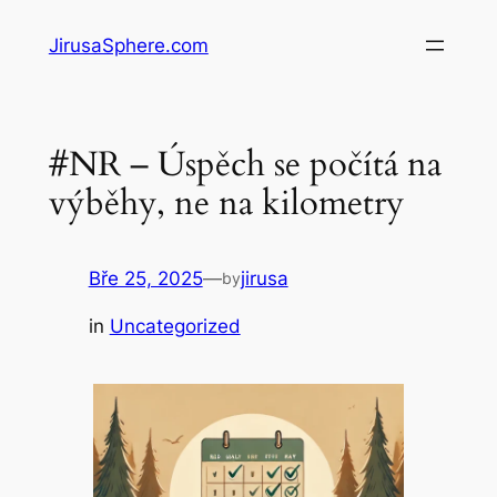
Přeskočit
JirusaSphere.com
na
obsah
#NR – Úspěch se počítá na
výběhy, ne na kilometry
Bře 25, 2025
—
jirusa
by
in
Uncategorized